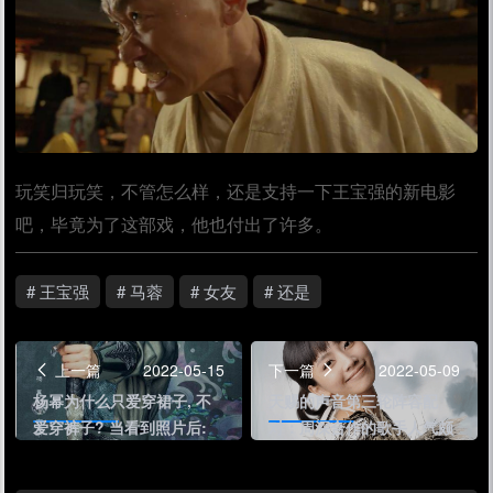
玩笑归玩笑，不管怎么样，还是支持一下王宝强的新电影
吧，毕竟为了这部戏，他也付出了许多。
# 王宝强
# 马蓉
# 女友
# 还是
上一篇
2022-05-15
下一篇
2022-05-09
杨幂为什么只爱穿裙子, 不
天赐的声音第三轮阵容配
爱穿裤子? 当看到照片后:
对：周深合作的歌手人气颇
原来如此!
高，节目组很聪明