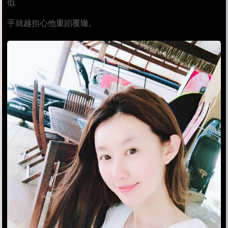
似
乎就越担心他重蹈覆辙。