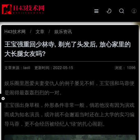
H43技术网
/
文章
/
娱乐资讯
王宝强重回少林寺, 剃光了头发后, 放心家里的
大长腿女友吗?
文章来源：laoli
更新时间：2022-05-15
浏览：
1096
娱乐圈里恩爱夫妻变仇人的例子屡见不鲜，王宝强和马蓉便
是闹得最轰轰烈烈的一对。
王宝强出身草根，外形条件非常一般，倘若他没有因为演戏
而成为知名演员，或许就不会邂逅当时还在上大学的实习编
导马蓉，更不会经历被经纪人“绿”的扎心闹剧。