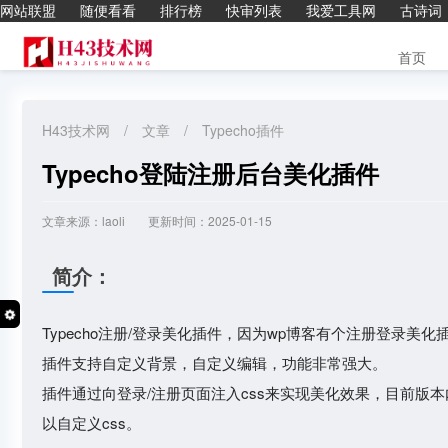
网站联盟
随便看看
排行榜
快审列表
我爱工具网
古诗词
首页
H43技术网
/
文章
/
Typecho插件
Typecho登陆注册后台美化插件
文章来源：laoli
更新时间：2025-01-15
简介：
Typecho注册/登录美化插件，因为wp博客有个注册登录美化插
插件支持自定义背景，自定义编辑，功能非常强大。
插件通过向登录/注册页面注入css来实现美化效果，目前版
以自定义css。