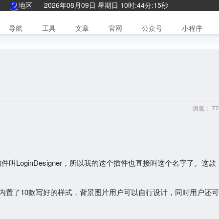
地区
2026年08月09日 星期日 10时:44分:16秒
导航
工具
文章
官网
公众号
小程序
浏览：
77
件叫LoginDesigner，所以我的这个插件也直接叫这个名字了。这款
本内置了10款写好的样式，背景图片用户可以自行设计，同时用户还可