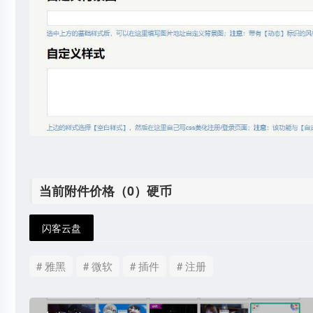
当前附件价格（0）硬币
闪客云盘
# 雅黑
# 微软
# 插件
# 注册