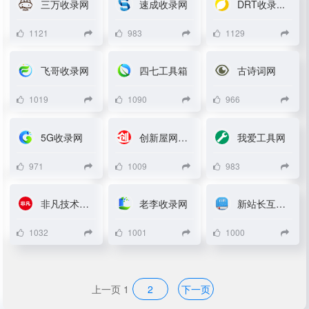
三万收录网
速成收录网
DRT收录...
1121
983
1129
飞哥收录网
四七工具箱
古诗词网
1019
1090
966
5G收录网
创新屋网址...
我爱工具网
971
1009
983
非凡技术导...
老李收录网
新站长互联...
1032
1001
1000
上一页
1
2
下一页