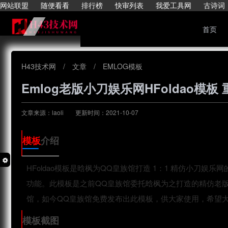
网站联盟
随便看看
排行榜
快审列表
我爱工具网
古诗词
首页
H43技术网
/
文章
/
EMLOG模板
Emlog老版小刀娱乐网HFoldao模板
文章来源：laoli
更新时间：2021-10-07
模板
介绍
HFoldao模板是晗枫为QQ皇族馆打造 1：1 精仿小刀
功能。此模板是之前QQ皇族馆委托晗枫为之打造的精仿老
馆，如今QQ皇族馆免费发布出此模板，供大家使用，希望
模板截图