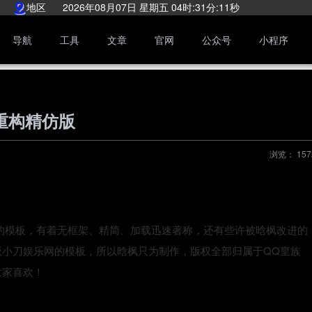
地区
2026年08月07日 星期五 04时:31分:12秒
导航
工具
文章
官网
公众号
小程序
 重构精仿版
浏览：
157
娱乐网的模板，有着无框架、精简、加载迅速著称，还有些许被晗枫改进的
版小刀娱乐网的模板，所以晗枫只为制作，版权全部归属于QQ皇族
大家喜欢！