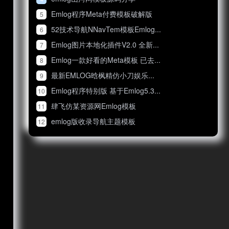
Emlog程序Meta付费模板破解版
5
52技术导航NNavTem模板Emlog...
6
Emlog图片本地化插件V2.0 全新...
7
Emlog一款好看的Meta模板 已去...
8
最新EMLOG晗枫精仿小刀娱乐...
9
Emlog程序特别版 基于Emlog5.3...
10
肆飞仿某资源网Emlog模板
11
emlog版收录导航主题模板
12