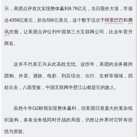
示，美团点评首次实现整体赢利8.76亿元，当日股价大涨，市值
达4359亿港元，折合556亿美元，这个数字仅次于
阿里巴巴
和
腾
讯
控股，让美团点评位列中国第三大互联网公司，比去年晋升
两名。
这并不代表王兴从此高枕无忧。这些年，美团的业务横跨
团购、外卖、酒旅、电影、到店综合、出行、生鲜等领域，四
处出击，八面受敌，中国互联网半壁江山都是它的敌人。
虽然今年Q2财报实现整体赢利，但美团日渐庞大的复杂组
织架构，多条业务线同时开战的局面，仍然让外界对它怀有担
忧与质疑。