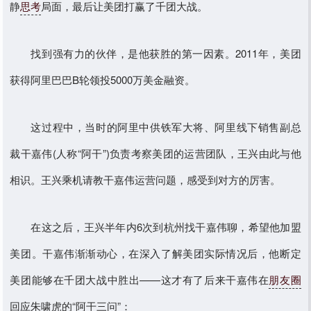
静
思考
局面，最后让美团打赢了千团大战。
找到强有力的伙伴，是他获胜的第一因素。2011年，美团
获得阿里巴巴B轮领投5000万美金融资。
这过程中，当时的阿里中供铁军大将、阿里线下销售副总
裁干嘉伟(人称“阿干”)负责考察美团的运营团队，王兴由此与他
相识。王兴乘机请教干嘉伟运营问题，感受到对方的厉害。
在这之后，王兴半年内6次到杭州找干嘉伟聊，希望他加盟
美团。干嘉伟渐渐动心，在深入了解美团实际情况后，他断定
美团能够在千团大战中胜出——这才有了后来干嘉伟在
朋友圈
回应朱啸虎的“阿干三问”：