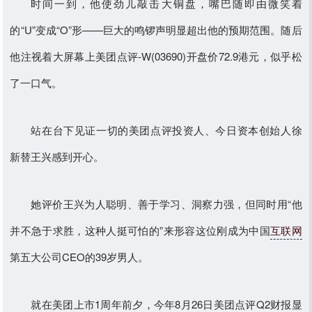
时间一到，他使劲儿敲击大铜盘，嘴巴随即由微笑着
的“U”变成“O”形——巨大的鸣锣声明显超出他的预期范围。随后
他注视着大屏幕上美团点评-W(03690)开盘价72.9港元，似乎松
了一口气。
站在台下见证一切的美团点评投资人、今日资本创始人徐
新替王兴感到开心。
她评价王兴为人聪明、善于学习、洞察力强，但同时用“他
并不急于求胜，这种人挺可怕的”来形容这位刚成为中国
互联网
第五大公司CEO的39岁男人。
就在美团上市1周年前夕，今年8月26日美团点评Q2财报显