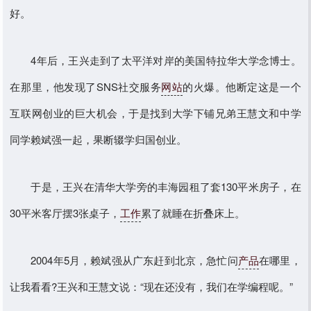
好。
4年后，王兴走到了太平洋对岸的美国特拉华大学念博士。
在那里，他发现了SNS社交服务
网站
的火爆。他断定这是一个
互联网创业的巨大机会，于是找到大学下铺兄弟王慧文和中学
同学赖斌强一起，果断辍学归国创业。
于是，王兴在清华大学旁的丰海园租了套130平米房子，在
30平米客厅摆3张桌子，
工作
累了就睡在折叠床上。
2004年5月，赖斌强从广东赶到北京，急忙问
产品
在哪里，
让我看看?王兴和王慧文说：“现在还没有，我们在学编程呢。”