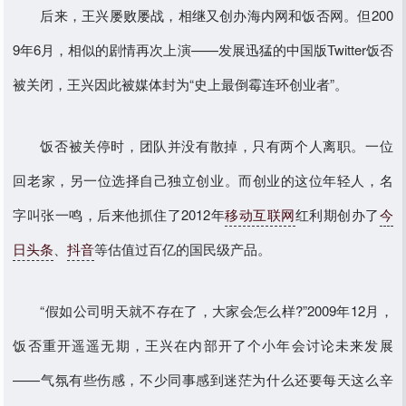
后来，王兴屡败屡战，相继又创办海内网和饭否网。但200
9年6月，相似的剧情再次上演——发展迅猛的中国版Twitter饭否
被关闭，王兴因此被媒体封为“史上最倒霉连环创业者”。
饭否被关停时，团队并没有散掉，只有两个人离职。一位
回老家，另一位选择自己独立创业。而创业的这位年轻人，名
字叫张一鸣，后来他抓住了2012年
移动互联网
红利期创办了
今
日头条
、
抖音
等估值过百亿的国民级产品。
“假如公司明天就不存在了，大家会怎么样?”2009年12月，
饭否重开遥遥无期，王兴在内部开了个小年会讨论未来发展
——气氛有些伤感，不少同事感到迷茫为什么还要每天这么辛