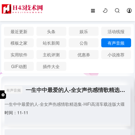
最近更新
头条
娱乐
活动线报
模板之家
站长新闻
公告
有声音频
实用软件
主机评测
优惠券
小说推荐
GIF动图
插件大全
一生中中最爱的人-全女声伤感情歌精选集-HiFi高清车载连版大碟
有声音频
一生中中最爱的人-全女声伤感情歌精选集-HiFi高清车载连版大碟
时间：11-11