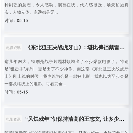
种刚强的意志，令人感动，演技在线，代入感很强，场景拍摄真
实，人物立体。永远都是无...
时间：05-15
《东北狙王决战虎牙山》: 堪比裤裆藏雷的雷剧, 又出现了
电影资讯
这几年网大，特别是战争片题材领域出了不少爆款电影了。特别
是"狙击手"系列，更是出了不少神作。而这部《东北狙王决战虎牙
山》刚上线的时候，我也以为会是一部好电影，我也以为至少会是
一部及格线上的电影。可看完全...
时间：05-15
“风烛残年”仍保持清高的王志文, 让多少上蹿下跳的老戏骨脸红?
电影资讯
随着"流量至上"的骗局逐渐被观众识破，只有小鲜肉、小鲜花参与的