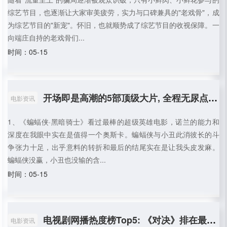
综艺节目，也逐渐让大家审美疲劳，实力与口碑兼具的"老戏骨"，成
为综艺节目的"新宠"。怀旧，也就顺势成了综艺节目的收视保障。一
向端庄自持的老戏骨们...
时间：05-15
开场即是高潮的5部顶级大片, 全程无尿点, 让你一次看过瘾
电影资讯
1、《蝙蝠侠·黑暗骑士》看过最棒的超级英雄电影，诺兰的能力和
深度在我眼中实在是值得一个奥斯卡。蝙蝠侠与小丑此消彼长的斗
争张力十足，出乎意料的转折和最后的结尾实在是让我头皮发麻。
蝙蝠侠没赢，小丑也没输的含...
时间：05-15
电视剧网播热度榜Top5: 《对决》排在最后, 《且试天下》只能第二
电影资讯