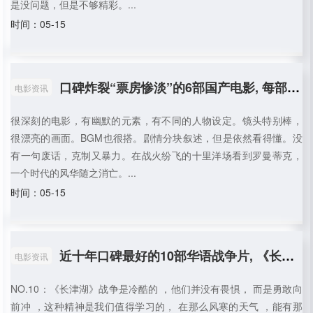
是没问题，但是不够精彩。...
时间：05-15
口碑炸裂“票房惨淡”的6部国产电影, 每部都是被低估的经典神作
电影资讯
很深刻的电影，有幽默的元素，有不同的人物设定。镜头特别棒，
很漂亮的画面。BGM也很搭。剧情分块叙述，但是依然看得懂。没
有一句废话，克制又暴力。在战火纷飞的十里洋场看到罗曼蒂克，
一个时代的风华随之消亡。...
时间：05-15
近十年口碑最好的10部华语战争片, 《长津湖》垫底, 第一实至名归
电影资讯
NO.10：《长津湖》战争是冷酷的 ，他们并没有畏惧， 而是勇敢向
前冲 ，这种精神是我们值得学习的， 在那么风寒的天气 ，能有那