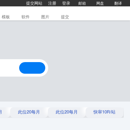
提交网站
注册
登录
邮箱
网盘
翻译
模板
软件
图片
提交
月
此位20每月
此位20每月
快审10R/站