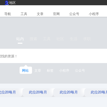
地区
导航
工具
文章
官网
公众号
小程序
站内
搜索
工具
社区
生活
求职
网站
文章
标签
小程序
公众号
此位20每月
此位20每月
此位20每月
此位20每